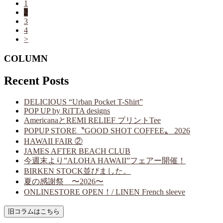
1
2
3
4
>
COLUMN
Recent Posts
DELICIOUS “Urban Pocket T-Shirt”
POP UP by RiTTA designs
AmericanaとREMI RELIEF プリントTee
POPUP STORE〝GOOD SHOT COFFEE〟 2026
HAWAII FAIR ②
JAMES AFTER BEACH CLUB
今週末より”ALOHA HAWAII”フェアー開催！
BIRKEN STOCK並びました。
夏の感謝祭 〜2026〜
ONLINESTORE OPEN！/ LINEN French sleeve