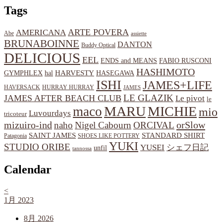
Tags
ARTE POVERA
AMERICANA
Abe
assiette
BRUNABOINNE
DANTON
Buddy Optical
DELICIOUS
EEL
ENDS and MEANS
FABIO RUSCONI
HASHIMOTO
HARVESTY
hal
HASEGAWA
GYMPHLEX
ISHI
JAMES+LIFE
HAVERSACK
HURRAY HURRAY
JAMES
LE GLAZIK
JAMES AFTER BEACH CLUB
Le pivot
le
MARU
MICHIE
maco
mio
Luvourdays
tricoteur
orSlow
mizuiro-ind
naho
Nigel Cabourn
ORCIVAL
SAINT JAMES
STANDARD SHIRT
Patagonia
SHOES LIKE POTTERY
YUKI
STUDIO ORIBE
YUSEI
シェフ日記
unfil
tannossa
Calendar
<
1月 2023
8月 2026