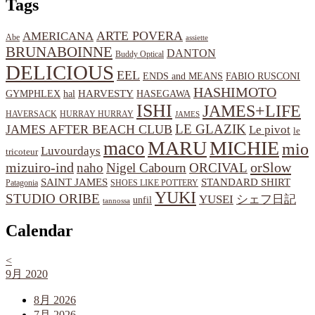
Tags
ARTE POVERA
AMERICANA
Abe
assiette
BRUNABOINNE
DANTON
Buddy Optical
DELICIOUS
EEL
ENDS and MEANS
FABIO RUSCONI
HASHIMOTO
HARVESTY
hal
HASEGAWA
GYMPHLEX
ISHI
JAMES+LIFE
HAVERSACK
HURRAY HURRAY
JAMES
LE GLAZIK
JAMES AFTER BEACH CLUB
Le pivot
le
MARU
MICHIE
maco
mio
Luvourdays
tricoteur
orSlow
mizuiro-ind
naho
Nigel Cabourn
ORCIVAL
SAINT JAMES
STANDARD SHIRT
Patagonia
SHOES LIKE POTTERY
YUKI
STUDIO ORIBE
YUSEI
シェフ日記
unfil
tannossa
Calendar
<
9月 2020
8月 2026
7月 2026