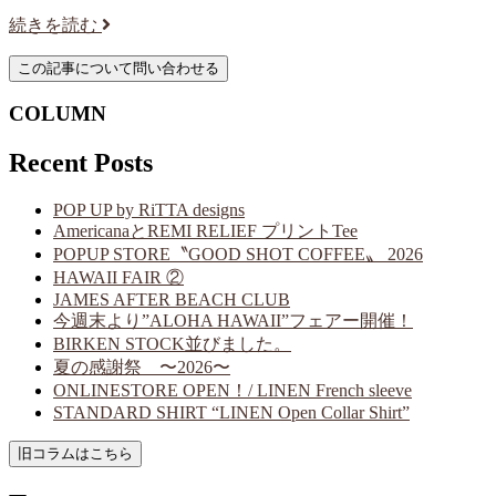
続きを読む
COLUMN
Recent Posts
POP UP by RiTTA designs
AmericanaとREMI RELIEF プリントTee
POPUP STORE〝GOOD SHOT COFFEE〟 2026
HAWAII FAIR ②
JAMES AFTER BEACH CLUB
今週末より”ALOHA HAWAII”フェアー開催！
BIRKEN STOCK並びました。
夏の感謝祭 〜2026〜
ONLINESTORE OPEN！/ LINEN French sleeve
STANDARD SHIRT “LINEN Open Collar Shirt”