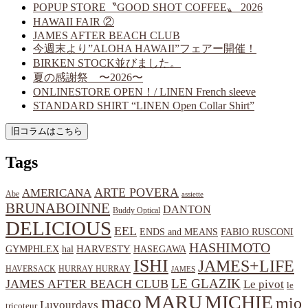
POPUP STORE〝GOOD SHOT COFFEE〟 2026
HAWAII FAIR ②
JAMES AFTER BEACH CLUB
今週末より”ALOHA HAWAII”フェアー開催！
BIRKEN STOCK並びました。
夏の感謝祭 〜2026〜
ONLINESTORE OPEN！/ LINEN French sleeve
STANDARD SHIRT “LINEN Open Collar Shirt”
Tags
ARTE POVERA
AMERICANA
Abe
assiette
BRUNABOINNE
DANTON
Buddy Optical
DELICIOUS
EEL
ENDS and MEANS
FABIO RUSCONI
HASHIMOTO
HARVESTY
hal
HASEGAWA
GYMPHLEX
ISHI
JAMES+LIFE
HAVERSACK
HURRAY HURRAY
JAMES
LE GLAZIK
JAMES AFTER BEACH CLUB
Le pivot
le
MARU
MICHIE
maco
mio
Luvourdays
tricoteur