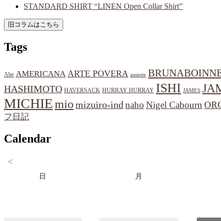
STANDARD SHIRT “LINEN Open Collar Shirt”
Tags
BRUNABOINN
ARTE POVERA
AMERICANA
Abe
assiette
ISHI
JA
HASHIMOTO
HAVERSACK
HURRAY HURRAY
JAMES
MICHIE
mio
mizuiro-ind
naho
Nigel Cabourn
OR
フ日記
Calendar
<
日
月