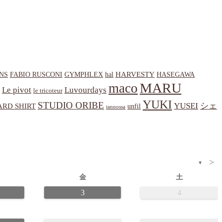
HARVESTY
NS
hal
HASEGAWA
FABIO RUSCONI
GYMPHLEX
MARU
maco
Le pivot
Luvourdays
le tricoteur
YUKI
STUDIO ORIBE
YUSEI
シェ
RD SHIRT
unfil
tannossa
>
▼
金
土
3
4