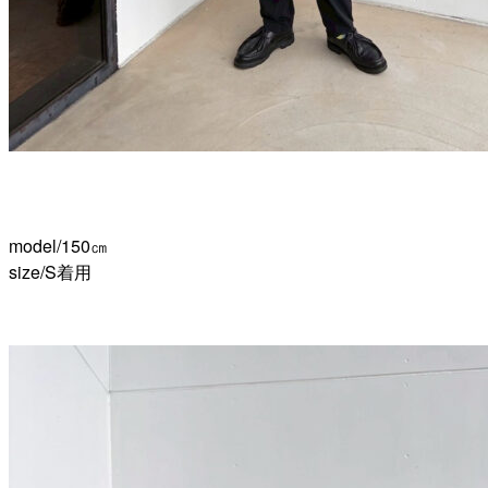
model/150㎝
size/S着用