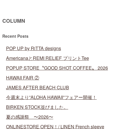
COLUMN
Recent Posts
POP UP by RiTTA designs
AmericanaとREMI RELIEF プリントTee
POPUP STORE〝GOOD SHOT COFFEE〟 2026
HAWAII FAIR ②
JAMES AFTER BEACH CLUB
今週末より”ALOHA HAWAII”フェアー開催！
BIRKEN STOCK並びました。
夏の感謝祭 〜2026〜
ONLINESTORE OPEN！/ LINEN French sleeve