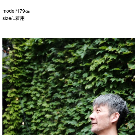
model/179㎝
size/L着用