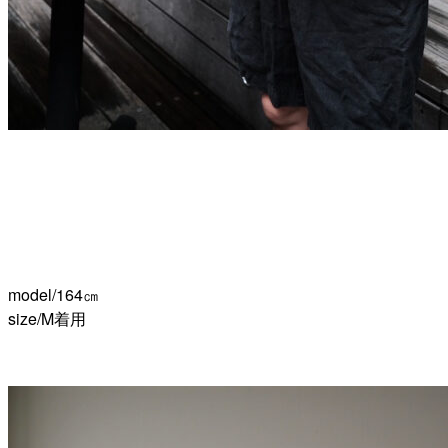
model/164㎝
size/M着用