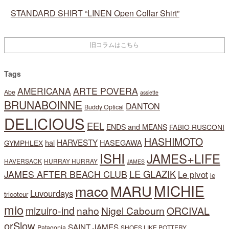
STANDARD SHIRT “LINEN Open Collar Shirt”
Tags
AMERICANA
ARTE POVERA
Abe
assiette
BRUNABOINNE
DANTON
Buddy Optical
DELICIOUS
EEL
ENDS and MEANS
FABIO RUSCONI
HASHIMOTO
HARVESTY
hal
HASEGAWA
GYMPHLEX
ISHI
JAMES+LIFE
HAVERSACK
HURRAY HURRAY
JAMES
LE GLAZIK
JAMES AFTER BEACH CLUB
Le pivot
le
MARU
MICHIE
maco
Luvourdays
tricoteur
mio
mizuiro-ind
naho
Nigel Cabourn
ORCIVAL
orSlow
SAINT JAMES
Patagonia
SHOES LIKE POTTERY