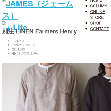
HOME
COLUMN
ONLINE
STORE
SHOP
CONTACT
別注 LINEN Farmers Henry
2026.5.29
update: 2026.5.29
COLUMN
DELICIOUS/Abe