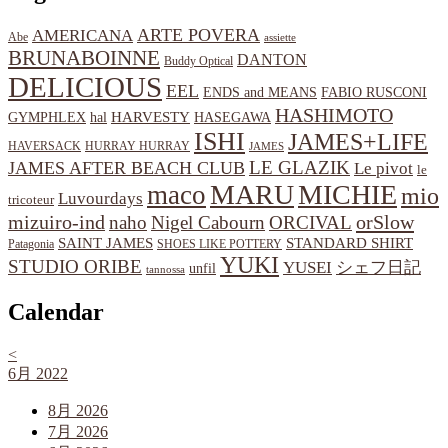
ARTE POVERA
AMERICANA
Abe
assiette
BRUNABOINNE
DANTON
Buddy Optical
DELICIOUS
EEL
ENDS and MEANS
FABIO RUSCONI
HASHIMOTO
HARVESTY
hal
HASEGAWA
GYMPHLEX
ISHI
JAMES+LIFE
HAVERSACK
HURRAY HURRAY
JAMES
LE GLAZIK
JAMES AFTER BEACH CLUB
Le pivot
le
MARU
MICHIE
maco
mio
Luvourdays
tricoteur
orSlow
mizuiro-ind
naho
Nigel Cabourn
ORCIVAL
SAINT JAMES
STANDARD SHIRT
Patagonia
SHOES LIKE POTTERY
YUKI
STUDIO ORIBE
YUSEI
シェフ日記
unfil
tannossa
Calendar
<
6月 2022
8月 2026
7月 2026