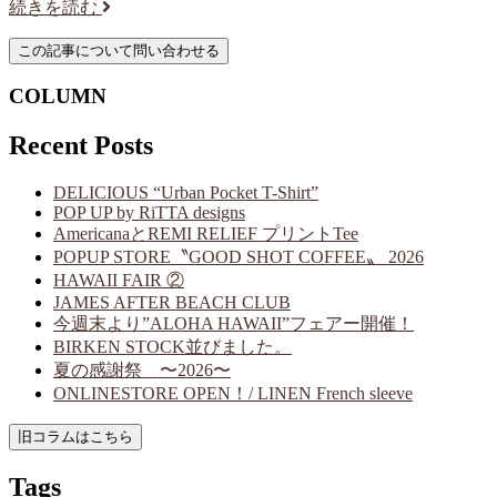
続きを読む
COLUMN
Recent Posts
DELICIOUS “Urban Pocket T-Shirt”
POP UP by RiTTA designs
AmericanaとREMI RELIEF プリントTee
POPUP STORE〝GOOD SHOT COFFEE〟 2026
HAWAII FAIR ②
JAMES AFTER BEACH CLUB
今週末より”ALOHA HAWAII”フェアー開催！
BIRKEN STOCK並びました。
夏の感謝祭 〜2026〜
ONLINESTORE OPEN！/ LINEN French sleeve
Tags