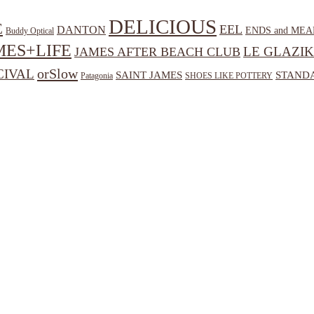
DELICIOUS
E
EEL
DANTON
ENDS and MEA
Buddy Optical
MES+LIFE
LE GLAZIK
JAMES AFTER BEACH CLUB
orSlow
CIVAL
SAINT JAMES
STANDA
Patagonia
SHOES LIKE POTTERY