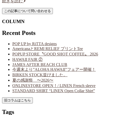
続きを読む
COLUMN
Recent Posts
POP UP by RiTTA designs
AmericanaとREMI RELIEF プリントTee
POPUP STORE〝GOOD SHOT COFFEE〟 2026
HAWAII FAIR ②
JAMES AFTER BEACH CLUB
今週末より”ALOHA HAWAII”フェアー開催！
BIRKEN STOCK並びました。
夏の感謝祭 〜2026〜
ONLINESTORE OPEN！/ LINEN French sleeve
STANDARD SHIRT “LINEN Open Collar Shirt”
Tags