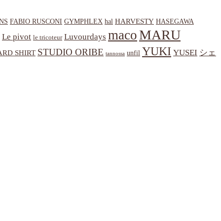
HARVESTY
NS
hal
HASEGAWA
FABIO RUSCONI
GYMPHLEX
MARU
maco
Le pivot
Luvourdays
le tricoteur
YUKI
STUDIO ORIBE
YUSEI
シェ
RD SHIRT
unfil
tannossa