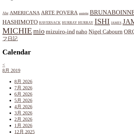
BRUNABOINN
ARTE POVERA
AMERICANA
Abe
assiette
ISHI
JA
HASHIMOTO
HAVERSACK
HURRAY HURRAY
JAMES
MICHIE
mio
mizuiro-ind
naho
Nigel Cabourn
OR
フ日記
Calendar
<
8月 2019
8月 2026
7月 2026
6月 2026
5月 2026
4月 2026
3月 2026
2月 2026
1月 2026
12月 2025