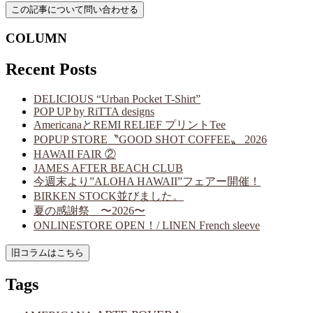
COLUMN
Recent Posts
DELICIOUS “Urban Pocket T-Shirt”
POP UP by RiTTA designs
AmericanaとREMI RELIEF プリントTee
POPUP STORE〝GOOD SHOT COFFEE〟 2026
HAWAII FAIR ②
JAMES AFTER BEACH CLUB
今週末より”ALOHA HAWAII”フェアー開催！
BIRKEN STOCK並びました。
夏の感謝祭 〜2026〜
ONLINESTORE OPEN！/ LINEN French sleeve
Tags