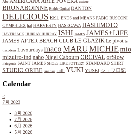
ARTE POVERA
AMERICANA
Abe
assiette
BRUNABOINNE
DANTON
Buddy Optical
DELICIOUS
EEL
ENDS and MEANS
FABIO RUSCONI
HASHIMOTO
HARVESTY
hal
HASEGAWA
GYMPHLEX
ISHI
JAMES+LIFE
HAVERSACK
HURRAY HURRAY
JAMES
LE GLAZIK
JAMES AFTER BEACH CLUB
Le pivot
le
MARU
MICHIE
maco
mio
Luvourdays
tricoteur
orSlow
mizuiro-ind
naho
Nigel Cabourn
ORCIVAL
SAINT JAMES
STANDARD SHIRT
Patagonia
SHOES LIKE POTTERY
YUKI
STUDIO ORIBE
YUSEI
シェフ日記
unfil
tannossa
Calendar
<
7月 2023
8月 2026
7月 2026
6月 2026
5月 2026