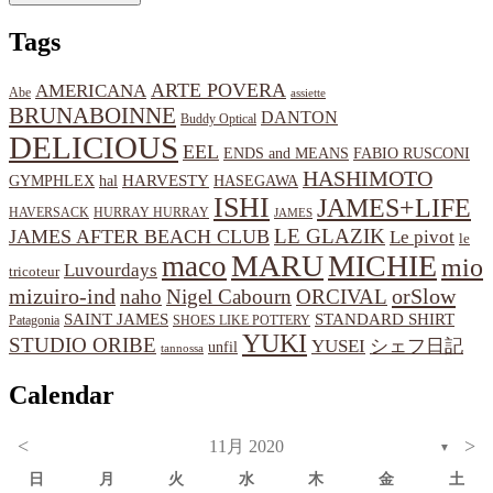
Tags
ARTE POVERA
AMERICANA
Abe
assiette
BRUNABOINNE
DANTON
Buddy Optical
DELICIOUS
EEL
ENDS and MEANS
FABIO RUSCONI
HASHIMOTO
HARVESTY
hal
HASEGAWA
GYMPHLEX
ISHI
JAMES+LIFE
HAVERSACK
HURRAY HURRAY
JAMES
LE GLAZIK
JAMES AFTER BEACH CLUB
Le pivot
le
MARU
MICHIE
maco
mio
Luvourdays
tricoteur
orSlow
mizuiro-ind
naho
Nigel Cabourn
ORCIVAL
SAINT JAMES
STANDARD SHIRT
Patagonia
SHOES LIKE POTTERY
YUKI
STUDIO ORIBE
YUSEI
シェフ日記
unfil
tannossa
Calendar
<
>
11月 2020
▼
日
月
火
水
木
金
土