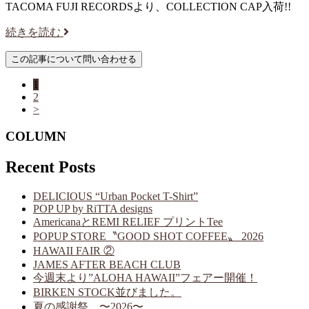
TACOMA FUJI RECORDSより、COLLECTION CAP入荷!!
続きを読む
1
2
>
COLUMN
Recent Posts
DELICIOUS “Urban Pocket T-Shirt”
POP UP by RiTTA designs
AmericanaとREMI RELIEF プリントTee
POPUP STORE〝GOOD SHOT COFFEE〟 2026
HAWAII FAIR ②
JAMES AFTER BEACH CLUB
今週末より”ALOHA HAWAII”フェアー開催！
BIRKEN STOCK並びました。
夏の感謝祭 〜2026〜