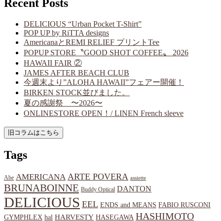
Recent Posts
DELICIOUS “Urban Pocket T-Shirt”
POP UP by RiTTA designs
AmericanaとREMI RELIEF プリントTee
POPUP STORE〝GOOD SHOT COFFEE〟 2026
HAWAII FAIR ②
JAMES AFTER BEACH CLUB
今週末より”ALOHA HAWAII”フェアー開催！
BIRKEN STOCK並びました。
夏の感謝祭 〜2026〜
ONLINESTORE OPEN！/ LINEN French sleeve
Tags
ARTE POVERA
AMERICANA
Abe
assiette
BRUNABOINNE
DANTON
Buddy Optical
DELICIOUS
EEL
ENDS and MEANS
FABIO RUSCONI
HASHIMOTO
HARVESTY
hal
HASEGAWA
GYMPHLEX