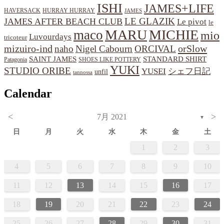
ISHI
JAMES+LIFE
HAVERSACK
HURRAY HURRAY
JAMES
LE GLAZIK
JAMES AFTER BEACH CLUB
Le pivot
le
MARU
MICHIE
maco
mio
Luvourdays
tricoteur
orSlow
mizuiro-ind
naho
Nigel Cabourn
ORCIVAL
SAINT JAMES
STANDARD SHIRT
Patagonia
SHOES LIKE POTTERY
YUKI
STUDIO ORIBE
YUSEI
シェフ日記
unfil
tannossa
Calendar
<
>
7月 2021
▼
日
月
火
水
木
金
土
1
2
3
4
5
6
7
8
9
10
11
12
13
14
15
16
17
18
19
20
21
22
23
24
25
26
27
28
29
30
31