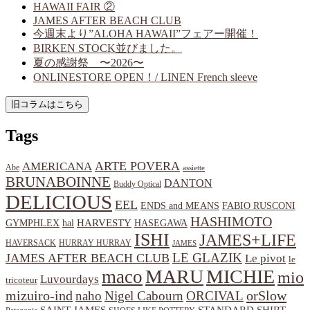
HAWAII FAIR ②
JAMES AFTER BEACH CLUB
今週末より”ALOHA HAWAII”フェアー開催！
BIRKEN STOCK並びました。
夏の感謝祭 〜2026〜
ONLINESTORE OPEN！/ LINEN French sleeve
Tags
ARTE POVERA
AMERICANA
Abe
assiette
BRUNABOINNE
DANTON
Buddy Optical
DELICIOUS
EEL
ENDS and MEANS
FABIO RUSCONI
HASHIMOTO
HARVESTY
hal
HASEGAWA
GYMPHLEX
ISHI
JAMES+LIFE
HAVERSACK
HURRAY HURRAY
JAMES
LE GLAZIK
JAMES AFTER BEACH CLUB
Le pivot
le
MARU
MICHIE
maco
mio
Luvourdays
tricoteur
orSlow
mizuiro-ind
naho
Nigel Cabourn
ORCIVAL
SAINT JAMES