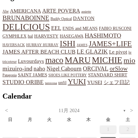
ARTE POVERA
AMERICANA
Abe
assiette
BRUNABOINNE
DANTON
Buddy Optical
DELICIOUS
EEL
ENDS and MEANS
FABIO RUSCONI
HASHIMOTO
HARVESTY
hal
HASEGAWA
GYMPHLEX
ISHI
JAMES+LIFE
HAVERSACK
HURRAY HURRAY
JAMES
LE GLAZIK
JAMES AFTER BEACH CLUB
Le pivot
le
MARU
MICHIE
maco
mio
Luvourdays
tricoteur
orSlow
mizuiro-ind
naho
Nigel Cabourn
ORCIVAL
SAINT JAMES
STANDARD SHIRT
Patagonia
SHOES LIKE POTTERY
YUKI
STUDIO ORIBE
YUSEI
シェフ日記
unfil
tannossa
Calendar
<
>
11月 2024
▼
日
月
火
水
木
金
土
1
2