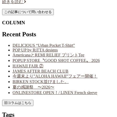
続きを読む
COLUMN
Recent Posts
DELICIOUS “Urban Pocket T-Shirt”
POP UP by RiTTA designs
AmericanaとREMI RELIEF プリントTee
POPUP STORE〝GOOD SHOT COFFEE〟 2026
HAWAII FAIR ②
JAMES AFTER BEACH CLUB
今週末より”ALOHA HAWAII”フェアー開催！
BIRKEN STOCK並びました。
夏の感謝祭 〜2026〜
ONLINESTORE OPEN！/ LINEN French sleeve
Tags