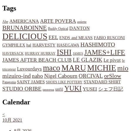
Tags
ARTE POVERA
AMERICANA
Abe
assiette
BRUNABOINNE
DANTON
Buddy Optical
DELICIOUS
EEL
ENDS and MEANS
FABIO RUSCONI
HASHIMOTO
HARVESTY
hal
HASEGAWA
GYMPHLEX
ISHI
JAMES+LIFE
HAVERSACK
HURRAY HURRAY
JAMES
LE GLAZIK
JAMES AFTER BEACH CLUB
Le pivot
le
MARU
MICHIE
maco
mio
Luvourdays
tricoteur
orSlow
mizuiro-ind
naho
Nigel Cabourn
ORCIVAL
SAINT JAMES
STANDARD SHIRT
Patagonia
SHOES LIKE POTTERY
YUKI
STUDIO ORIBE
YUSEI
シェフ日記
unfil
tannossa
Calendar
<
10月 2021
8月 2026