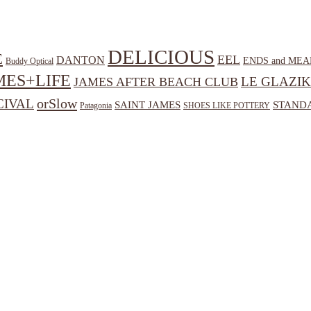
DELICIOUS
E
EEL
DANTON
ENDS and MEA
Buddy Optical
MES+LIFE
LE GLAZIK
JAMES AFTER BEACH CLUB
orSlow
CIVAL
SAINT JAMES
STANDA
Patagonia
SHOES LIKE POTTERY