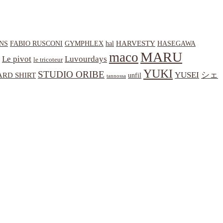
HARVESTY
NS
hal
HASEGAWA
FABIO RUSCONI
GYMPHLEX
MARU
maco
Le pivot
Luvourdays
le tricoteur
YUKI
STUDIO ORIBE
YUSEI
シェ
RD SHIRT
unfil
tannossa