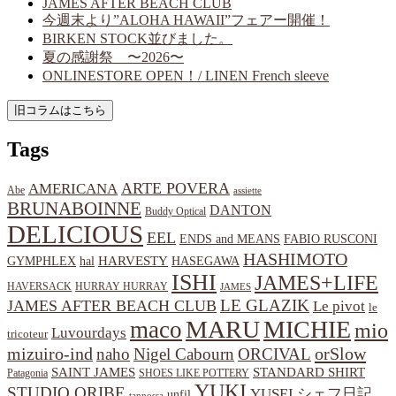
JAMES AFTER BEACH CLUB
今週末より”ALOHA HAWAII”フェアー開催！
BIRKEN STOCK並びました。
夏の感謝祭 〜2026〜
ONLINESTORE OPEN！/ LINEN French sleeve
Tags
ARTE POVERA
AMERICANA
Abe
assiette
BRUNABOINNE
DANTON
Buddy Optical
DELICIOUS
EEL
ENDS and MEANS
FABIO RUSCONI
HASHIMOTO
HARVESTY
hal
HASEGAWA
GYMPHLEX
ISHI
JAMES+LIFE
HAVERSACK
HURRAY HURRAY
JAMES
LE GLAZIK
JAMES AFTER BEACH CLUB
Le pivot
le
MARU
MICHIE
maco
mio
Luvourdays
tricoteur
orSlow
mizuiro-ind
naho
Nigel Cabourn
ORCIVAL
SAINT JAMES
STANDARD SHIRT
Patagonia
SHOES LIKE POTTERY
YUKI
STUDIO ORIBE
YUSEI
シェフ日記
unfil
tannossa