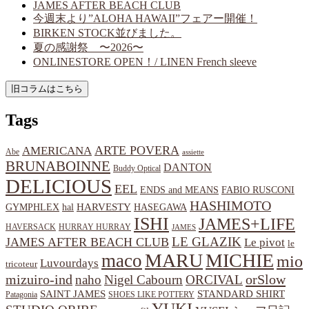
JAMES AFTER BEACH CLUB
今週末より”ALOHA HAWAII”フェアー開催！
BIRKEN STOCK並びました。
夏の感謝祭 〜2026〜
ONLINESTORE OPEN！/ LINEN French sleeve
Tags
ARTE POVERA
AMERICANA
Abe
assiette
BRUNABOINNE
DANTON
Buddy Optical
DELICIOUS
EEL
ENDS and MEANS
FABIO RUSCONI
HASHIMOTO
HARVESTY
hal
HASEGAWA
GYMPHLEX
ISHI
JAMES+LIFE
HAVERSACK
HURRAY HURRAY
JAMES
LE GLAZIK
JAMES AFTER BEACH CLUB
Le pivot
le
MARU
MICHIE
maco
mio
Luvourdays
tricoteur
orSlow
mizuiro-ind
naho
Nigel Cabourn
ORCIVAL
SAINT JAMES
STANDARD SHIRT
Patagonia
SHOES LIKE POTTERY