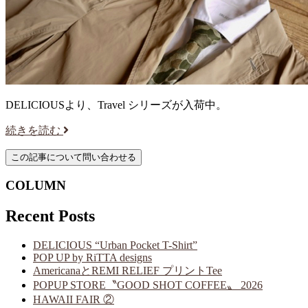
DELICIOUSより、Travel シリーズが入荷中。
続きを読む
COLUMN
Recent Posts
DELICIOUS “Urban Pocket T-Shirt”
POP UP by RiTTA designs
AmericanaとREMI RELIEF プリントTee
POPUP STORE〝GOOD SHOT COFFEE〟 2026
HAWAII FAIR ②