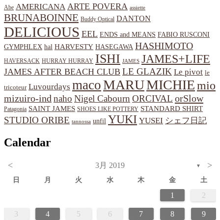
ARTE POVERA
AMERICANA
Abe
assiette
BRUNABOINNE
DANTON
Buddy Optical
DELICIOUS
EEL
ENDS and MEANS
FABIO RUSCONI
HASHIMOTO
HARVESTY
hal
HASEGAWA
GYMPHLEX
ISHI
JAMES+LIFE
HAVERSACK
HURRAY HURRAY
JAMES
LE GLAZIK
JAMES AFTER BEACH CLUB
Le pivot
le
MARU
MICHIE
maco
mio
Luvourdays
tricoteur
orSlow
mizuiro-ind
naho
Nigel Cabourn
ORCIVAL
SAINT JAMES
STANDARD SHIRT
Patagonia
SHOES LIKE POTTERY
YUKI
STUDIO ORIBE
YUSEI
シェフ日記
unfil
tannossa
Calendar
<
>
3月 2019
▼
日
月
火
水
木
金
土
1
2
3
4
5
6
7
8
9