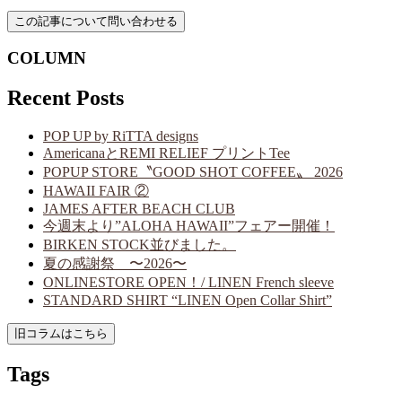
COLUMN
Recent Posts
POP UP by RiTTA designs
AmericanaとREMI RELIEF プリントTee
POPUP STORE〝GOOD SHOT COFFEE〟 2026
HAWAII FAIR ②
JAMES AFTER BEACH CLUB
今週末より”ALOHA HAWAII”フェアー開催！
BIRKEN STOCK並びました。
夏の感謝祭 〜2026〜
ONLINESTORE OPEN！/ LINEN French sleeve
STANDARD SHIRT “LINEN Open Collar Shirt”
Tags