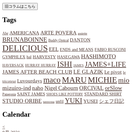
Tags
ARTE POVERA
AMERICANA
Abe
assiette
BRUNABOINNE
DANTON
Buddy Optical
DELICIOUS
EEL
ENDS and MEANS
FABIO RUSCONI
HASHIMOTO
HARVESTY
hal
HASEGAWA
GYMPHLEX
ISHI
JAMES+LIFE
HAVERSACK
HURRAY HURRAY
JAMES
LE GLAZIK
JAMES AFTER BEACH CLUB
Le pivot
le
MARU
MICHIE
maco
mio
Luvourdays
tricoteur
orSlow
mizuiro-ind
naho
Nigel Cabourn
ORCIVAL
SAINT JAMES
STANDARD SHIRT
Patagonia
SHOES LIKE POTTERY
YUKI
STUDIO ORIBE
YUSEI
シェフ日記
unfil
tannossa
Calendar
<