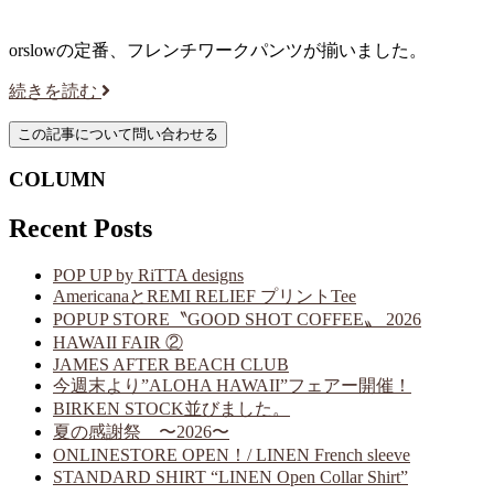
orslowの定番、フレンチワークパンツが揃いました。
続きを読む
COLUMN
Recent Posts
POP UP by RiTTA designs
AmericanaとREMI RELIEF プリントTee
POPUP STORE〝GOOD SHOT COFFEE〟 2026
HAWAII FAIR ②
JAMES AFTER BEACH CLUB
今週末より”ALOHA HAWAII”フェアー開催！
BIRKEN STOCK並びました。
夏の感謝祭 〜2026〜
ONLINESTORE OPEN！/ LINEN French sleeve
STANDARD SHIRT “LINEN Open Collar Shirt”