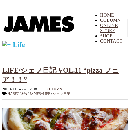
HOME
COLUMN
ONLINE
STORE
SHOP
CONTACT
LIFE/シェフ日記 VOL.11 “pizza フェ
ア！！”
2018.6.11
update: 2018.6.11
COLUMN
HASEGAWA
/
JAMES+LIFE
/
シェフ日記