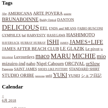
Tags
ARTE POVERA
AMERICANA
Abe
assiette
BRUNABOINNE
DANTON
Buddy Optical
DELICIOUS
EEL
ENDS and MEANS
FABIO RUSCONI
HASHIMOTO
HARVESTY
hal
HASEGAWA
GYMPHLEX
ISHI
JAMES+LIFE
HAVERSACK
HURRAY HURRAY
JAMES
LE GLAZIK
JAMES AFTER BEACH CLUB
Le pivot
le
MARU
MICHIE
maco
mio
Luvourdays
tricoteur
orSlow
mizuiro-ind
naho
Nigel Cabourn
ORCIVAL
SAINT JAMES
STANDARD SHIRT
Patagonia
SHOES LIKE POTTERY
YUKI
STUDIO ORIBE
YUSEI
シェフ日記
unfil
tannossa
Calendar
<
6月 2018