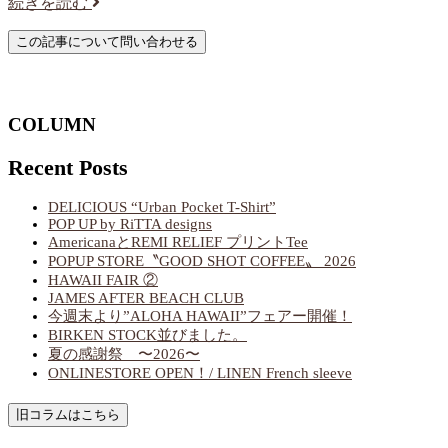
続きを読む
COLUMN
Recent Posts
DELICIOUS “Urban Pocket T-Shirt”
POP UP by RiTTA designs
AmericanaとREMI RELIEF プリントTee
POPUP STORE〝GOOD SHOT COFFEE〟 2026
HAWAII FAIR ②
JAMES AFTER BEACH CLUB
今週末より”ALOHA HAWAII”フェアー開催！
BIRKEN STOCK並びました。
夏の感謝祭 〜2026〜
ONLINESTORE OPEN！/ LINEN French sleeve