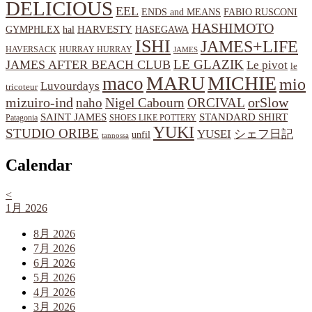
DELICIOUS
EEL
ENDS and MEANS
FABIO RUSCONI
HASHIMOTO
HARVESTY
hal
HASEGAWA
GYMPHLEX
ISHI
JAMES+LIFE
HAVERSACK
HURRAY HURRAY
JAMES
LE GLAZIK
JAMES AFTER BEACH CLUB
Le pivot
le
MARU
MICHIE
maco
mio
Luvourdays
tricoteur
orSlow
mizuiro-ind
naho
Nigel Cabourn
ORCIVAL
SAINT JAMES
STANDARD SHIRT
Patagonia
SHOES LIKE POTTERY
YUKI
STUDIO ORIBE
YUSEI
シェフ日記
unfil
tannossa
Calendar
<
1月 2026
8月 2026
7月 2026
6月 2026
5月 2026
4月 2026
3月 2026