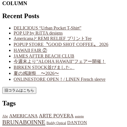
COLUMN
Recent Posts
DELICIOUS “Urban Pocket T-Shirt”
POP UP by RiTTA designs
AmericanaとREMI RELIEF プリントTee
POPUP STORE〝GOOD SHOT COFFEE〟 2026
HAWAII FAIR ②
JAMES AFTER BEACH CLUB
今週末より”ALOHA HAWAII”フェアー開催！
BIRKEN STOCK並びました。
夏の感謝祭 〜2026〜
ONLINESTORE OPEN！/ LINEN French sleeve
Tags
ARTE POVERA
AMERICANA
Abe
assiette
BRUNABOINNE
DANTON
Buddy Optical