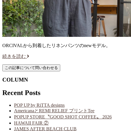
ORCIVALから到着したリネンパンツのnewモデル。
続きを読む
COLUMN
Recent Posts
POP UP by RiTTA designs
AmericanaとREMI RELIEF プリントTee
POPUP STORE〝GOOD SHOT COFFEE〟 2026
HAWAII FAIR ②
JAMES AFTER BEACH CLUB