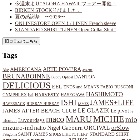
今週末より”ALOHA HAWAII”フェアー開催！
BIRKEN STOCK並びました。
夏の感謝祭 〜2026〜
ONLINESTORE OPEN！/ LINEN French sleeve
STANDARD SHIRT “LINEN Open Collar Shirt”
Tags
ARTE POVERA
AMERICANA
Abe
assiette
BRUNABOINNE
DANTON
Buddy Optical
DELICIOUS
EEL
ENDS and MEANS
FABIO RUSCONI
HASHIMOTO
HARVESTY
hal
HASEGAWA
GYMPHLEX
ISHI
JAMES+LIFE
HAVERSACK
HURRAY HURRAY
JAMES
LE GLAZIK
JAMES AFTER BEACH CLUB
Le pivot
le
MARU
MICHIE
maco
mio
Luvourdays
tricoteur
orSlow
mizuiro-ind
naho
Nigel Cabourn
ORCIVAL
SAINT JAMES
STANDARD SHIRT
Patagonia
SHOES LIKE POTTERY