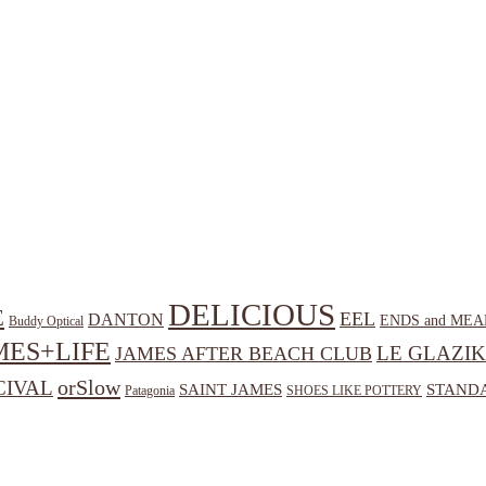
DELICIOUS
E
EEL
DANTON
ENDS and MEA
Buddy Optical
MES+LIFE
LE GLAZIK
JAMES AFTER BEACH CLUB
orSlow
CIVAL
SAINT JAMES
STANDA
Patagonia
SHOES LIKE POTTERY