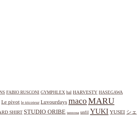
HARVESTY
NS
hal
HASEGAWA
FABIO RUSCONI
GYMPHLEX
MARU
maco
Le pivot
Luvourdays
le tricoteur
YUKI
STUDIO ORIBE
YUSEI
シェ
RD SHIRT
unfil
tannossa