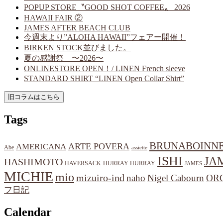
POPUP STORE〝GOOD SHOT COFFEE〟 2026
HAWAII FAIR ②
JAMES AFTER BEACH CLUB
今週末より”ALOHA HAWAII”フェアー開催！
BIRKEN STOCK並びました。
夏の感謝祭 〜2026〜
ONLINESTORE OPEN！/ LINEN French sleeve
STANDARD SHIRT “LINEN Open Collar Shirt”
Tags
BRUNABOINN
ARTE POVERA
AMERICANA
Abe
assiette
ISHI
JA
HASHIMOTO
HAVERSACK
HURRAY HURRAY
JAMES
MICHIE
mio
mizuiro-ind
naho
Nigel Cabourn
OR
フ日記
Calendar