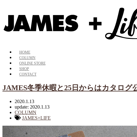
HOME
COLUMN
ONLINE STORE
SHOP
CONTACT
JAMES冬季休暇と25日からはカタログ
2020.1.13
update: 2020.1.13
COLUMN
JAMES+LIFE