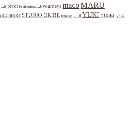
MARU
maco
Le pivot
Luvourdays
le tricoteur
YUKI
STUDIO ORIBE
YUSEI
シェ
RD SHIRT
unfil
tannossa