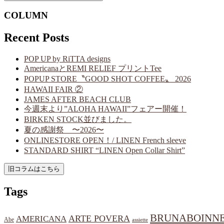
COLUMN
Recent Posts
POP UP by RiTTA designs
AmericanaとREMI RELIEF プリントTee
POPUP STORE〝GOOD SHOT COFFEE〟 2026
HAWAII FAIR ②
JAMES AFTER BEACH CLUB
今週末より”ALOHA HAWAII”フェアー開催！
BIRKEN STOCK並びました。
夏の感謝祭 〜2026〜
ONLINESTORE OPEN！/ LINEN French sleeve
STANDARD SHIRT “LINEN Open Collar Shirt”
Tags
BRUNABOINN
ARTE POVERA
AMERICANA
Abe
assiette