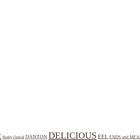
DELICIOUS
E
EEL
DANTON
ENDS and MEA
Buddy Optical