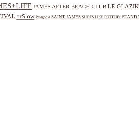
MES+LIFE
LE GLAZIK
JAMES AFTER BEACH CLUB
orSlow
CIVAL
SAINT JAMES
STANDA
Patagonia
SHOES LIKE POTTERY