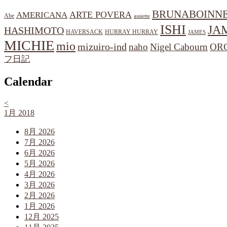
BRUNABOINN
ARTE POVERA
AMERICANA
Abe
assiette
ISHI
JA
HASHIMOTO
HAVERSACK
HURRAY HURRAY
JAMES
MICHIE
mio
mizuiro-ind
naho
Nigel Cabourn
OR
フ日記
Calendar
<
1月 2018
8月 2026
7月 2026
6月 2026
5月 2026
4月 2026
3月 2026
2月 2026
1月 2026
12月 2025