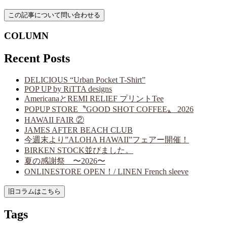
COLUMN
Recent Posts
DELICIOUS “Urban Pocket T-Shirt”
POP UP by RiTTA designs
AmericanaとREMI RELIEF プリントTee
POPUP STORE〝GOOD SHOT COFFEE〟 2026
HAWAII FAIR ②
JAMES AFTER BEACH CLUB
今週末より”ALOHA HAWAII”フェアー開催！
BIRKEN STOCK並びました。
夏の感謝祭 〜2026〜
ONLINESTORE OPEN！/ LINEN French sleeve
Tags