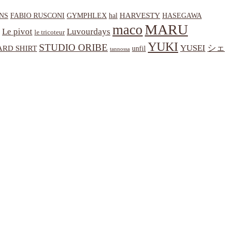
HARVESTY
NS
hal
HASEGAWA
FABIO RUSCONI
GYMPHLEX
MARU
maco
Le pivot
Luvourdays
le tricoteur
YUKI
STUDIO ORIBE
YUSEI
シェ
RD SHIRT
unfil
tannossa