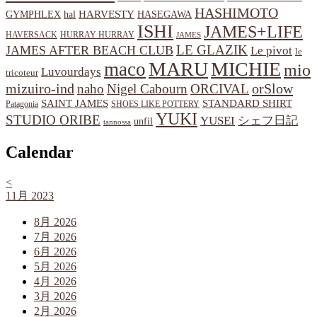
HASHIMOTO
HARVESTY
hal
HASEGAWA
GYMPHLEX
ISHI
JAMES+LIFE
HAVERSACK
HURRAY HURRAY
JAMES
LE GLAZIK
JAMES AFTER BEACH CLUB
Le pivot
le
MARU
MICHIE
maco
mio
Luvourdays
tricoteur
orSlow
mizuiro-ind
naho
Nigel Cabourn
ORCIVAL
SAINT JAMES
STANDARD SHIRT
Patagonia
SHOES LIKE POTTERY
YUKI
STUDIO ORIBE
YUSEI
シェフ日記
unfil
tannossa
Calendar
<
11月 2023
8月 2026
7月 2026
6月 2026
5月 2026
4月 2026
3月 2026
2月 2026