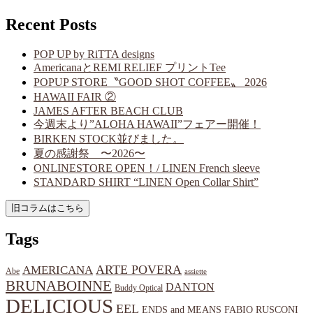
Recent Posts
POP UP by RiTTA designs
AmericanaとREMI RELIEF プリントTee
POPUP STORE〝GOOD SHOT COFFEE〟 2026
HAWAII FAIR ②
JAMES AFTER BEACH CLUB
今週末より”ALOHA HAWAII”フェアー開催！
BIRKEN STOCK並びました。
夏の感謝祭 〜2026〜
ONLINESTORE OPEN！/ LINEN French sleeve
STANDARD SHIRT “LINEN Open Collar Shirt”
Tags
ARTE POVERA
AMERICANA
Abe
assiette
BRUNABOINNE
DANTON
Buddy Optical
DELICIOUS
EEL
ENDS and MEANS
FABIO RUSCONI