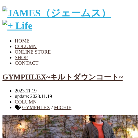
HOME
COLUMN
ONLINE STORE
SHOP
CONTACT
GYMPHLEX~キルトダウンコート~
2023.11.19
update: 2023.11.19
COLUMN
GYMPHLEX
/
MICHIE