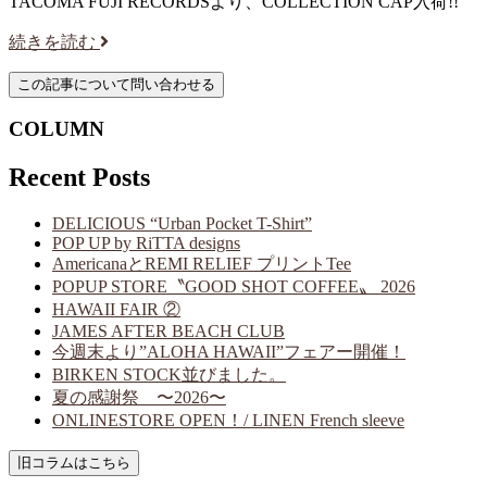
TACOMA FUJI RECORDSより、COLLECTION CAP入荷!!
続きを読む
COLUMN
Recent Posts
DELICIOUS “Urban Pocket T-Shirt”
POP UP by RiTTA designs
AmericanaとREMI RELIEF プリントTee
POPUP STORE〝GOOD SHOT COFFEE〟 2026
HAWAII FAIR ②
JAMES AFTER BEACH CLUB
今週末より”ALOHA HAWAII”フェアー開催！
BIRKEN STOCK並びました。
夏の感謝祭 〜2026〜
ONLINESTORE OPEN！/ LINEN French sleeve