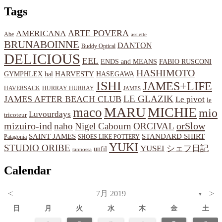
Tags
ARTE POVERA
AMERICANA
Abe
assiette
BRUNABOINNE
DANTON
Buddy Optical
DELICIOUS
EEL
ENDS and MEANS
FABIO RUSCONI
HASHIMOTO
HARVESTY
hal
HASEGAWA
GYMPHLEX
ISHI
JAMES+LIFE
HAVERSACK
HURRAY HURRAY
JAMES
LE GLAZIK
JAMES AFTER BEACH CLUB
Le pivot
le
MARU
MICHIE
maco
mio
Luvourdays
tricoteur
orSlow
mizuiro-ind
naho
Nigel Cabourn
ORCIVAL
SAINT JAMES
STANDARD SHIRT
Patagonia
SHOES LIKE POTTERY
YUKI
STUDIO ORIBE
YUSEI
シェフ日記
unfil
tannossa
Calendar
<
>
7月 2019
▼
日
月
火
水
木
金
土