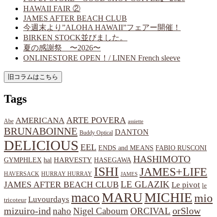
HAWAII FAIR ②
JAMES AFTER BEACH CLUB
今週末より”ALOHA HAWAII”フェアー開催！
BIRKEN STOCK並びました。
夏の感謝祭 〜2026〜
ONLINESTORE OPEN！/ LINEN French sleeve
Tags
ARTE POVERA
AMERICANA
Abe
assiette
BRUNABOINNE
DANTON
Buddy Optical
DELICIOUS
EEL
ENDS and MEANS
FABIO RUSCONI
HASHIMOTO
HARVESTY
hal
HASEGAWA
GYMPHLEX
ISHI
JAMES+LIFE
HAVERSACK
HURRAY HURRAY
JAMES
LE GLAZIK
JAMES AFTER BEACH CLUB
Le pivot
le
MARU
MICHIE
maco
mio
Luvourdays
tricoteur
orSlow
mizuiro-ind
naho
Nigel Cabourn
ORCIVAL