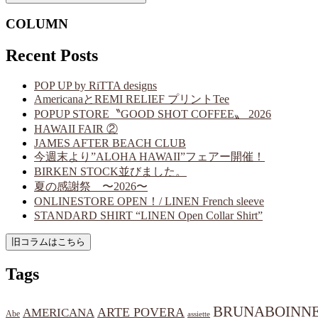
COLUMN
Recent Posts
POP UP by RiTTA designs
AmericanaとREMI RELIEF プリントTee
POPUP STORE〝GOOD SHOT COFFEE〟 2026
HAWAII FAIR ②
JAMES AFTER BEACH CLUB
今週末より”ALOHA HAWAII”フェアー開催！
BIRKEN STOCK並びました。
夏の感謝祭 〜2026〜
ONLINESTORE OPEN！/ LINEN French sleeve
STANDARD SHIRT “LINEN Open Collar Shirt”
Tags
BRUNABOINN
ARTE POVERA
AMERICANA
Abe
assiette