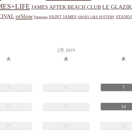
MES+LIFE
LE GLAZIK
JAMES AFTER BEACH CLUB
orSlow
CIVAL
SAINT JAMES
STANDA
Patagonia
SHOES LIKE POTTERY
2月 2019
火
水
木
5
6
7
12
13
14
19
20
21