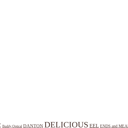
DELICIOUS
E
EEL
DANTON
ENDS and MEA
Buddy Optical