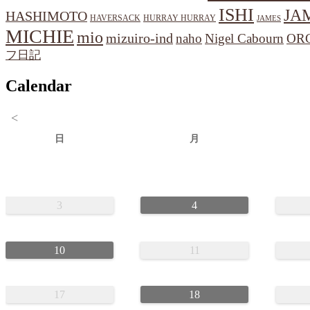
ISHI
JA
HASHIMOTO
HAVERSACK
HURRAY HURRAY
JAMES
MICHIE
mio
mizuiro-ind
naho
Nigel Cabourn
OR
フ日記
Calendar
<
日
月
3
4
10
11
17
18