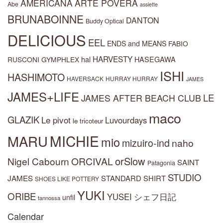
AMERICANA
ARTE POVERA
Abe
assiette
BRUNABOINNE
DANTON
Buddy Optical
DELICIOUS
EEL
ENDS and MEANS
FABIO
HARVESTY
hal
HASEGAWA
RUSCONI
GYMPHLEX
ISHI
HASHIMOTO
HAVERSACK
HURRAY HURRAY
JAMES
JAMES+LIFE
LE
JAMES AFTER BEACH CLUB
maco
GLAZIK
Le pivot
Luvourdays
le tricoteur
MARU
MICHIE
mio
mizuiro-ind
naho
orSlow
Nigel Cabourn
ORCIVAL
SAINT
Patagonia
STUDIO
JAMES
STANDARD SHIRT
SHOES LIKE POTTERY
YUKI
ORIBE
YUSEI
シェフ日記
unfil
tannossa
Calendar