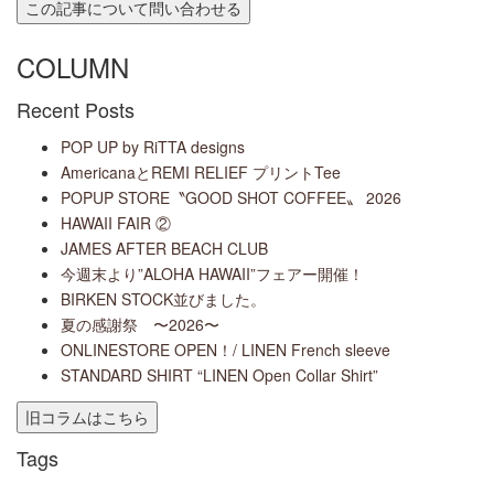
COLUMN
Recent Posts
POP UP by RiTTA designs
AmericanaとREMI RELIEF プリントTee
POPUP STORE〝GOOD SHOT COFFEE〟 2026
HAWAII FAIR ②
JAMES AFTER BEACH CLUB
今週末より”ALOHA HAWAII”フェアー開催！
BIRKEN STOCK並びました。
夏の感謝祭 〜2026〜
ONLINESTORE OPEN！/ LINEN French sleeve
STANDARD SHIRT “LINEN Open Collar Shirt”
Tags