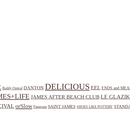
DELICIOUS
E
EEL
DANTON
ENDS and MEA
Buddy Optical
MES+LIFE
LE GLAZIK
JAMES AFTER BEACH CLUB
orSlow
CIVAL
SAINT JAMES
STANDA
Patagonia
SHOES LIKE POTTERY