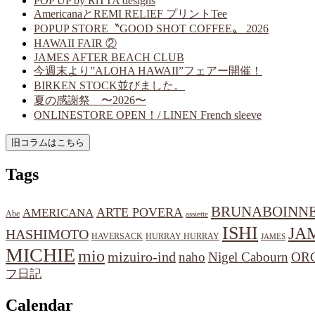
POP UP by RiTTA designs
AmericanaとREMI RELIEF プリントTee
POPUP STORE〝GOOD SHOT COFFEE〟 2026
HAWAII FAIR ②
JAMES AFTER BEACH CLUB
今週末より”ALOHA HAWAII”フェアー開催！
BIRKEN STOCK並びました。
夏の感謝祭 〜2026〜
ONLINESTORE OPEN！/ LINEN French sleeve
Tags
BRUNABOINN
ARTE POVERA
AMERICANA
Abe
assiette
ISHI
JA
HASHIMOTO
HAVERSACK
HURRAY HURRAY
JAMES
MICHIE
mio
mizuiro-ind
naho
Nigel Cabourn
OR
フ日記
Calendar