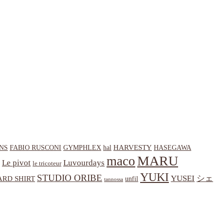
HARVESTY
NS
hal
HASEGAWA
FABIO RUSCONI
GYMPHLEX
MARU
maco
Le pivot
Luvourdays
le tricoteur
YUKI
STUDIO ORIBE
YUSEI
シェ
RD SHIRT
unfil
tannossa