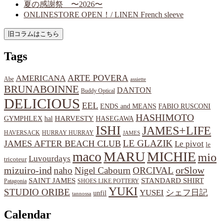
夏の感謝祭 〜2026〜
ONLINESTORE OPEN！/ LINEN French sleeve
Tags
ARTE POVERA
AMERICANA
Abe
assiette
BRUNABOINNE
DANTON
Buddy Optical
DELICIOUS
EEL
ENDS and MEANS
FABIO RUSCONI
HASHIMOTO
HARVESTY
hal
HASEGAWA
GYMPHLEX
ISHI
JAMES+LIFE
HAVERSACK
HURRAY HURRAY
JAMES
LE GLAZIK
JAMES AFTER BEACH CLUB
Le pivot
le
MARU
MICHIE
maco
mio
Luvourdays
tricoteur
orSlow
mizuiro-ind
naho
Nigel Cabourn
ORCIVAL
SAINT JAMES
STANDARD SHIRT
Patagonia
SHOES LIKE POTTERY
YUKI
STUDIO ORIBE
YUSEI
シェフ日記
unfil
tannossa
Calendar