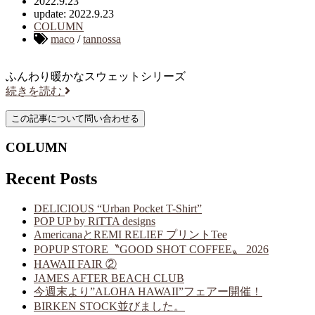
2022.9.23
update: 2022.9.23
COLUMN
maco
/
tannossa
ふんわり暖かなスウェットシリーズ
続きを読む
COLUMN
Recent Posts
DELICIOUS “Urban Pocket T-Shirt”
POP UP by RiTTA designs
AmericanaとREMI RELIEF プリントTee
POPUP STORE〝GOOD SHOT COFFEE〟 2026
HAWAII FAIR ②
JAMES AFTER BEACH CLUB
今週末より”ALOHA HAWAII”フェアー開催！
BIRKEN STOCK並びました。