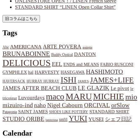
ONLINESTORE OPEN！/ LINEN French sleeve
STANDARD SHIRT “LINEN Open Collar Shirt”
Tags
ARTE POVERA
AMERICANA
Abe
assiette
BRUNABOINNE
DANTON
Buddy Optical
DELICIOUS
EEL
ENDS and MEANS
FABIO RUSCONI
HASHIMOTO
HARVESTY
hal
HASEGAWA
GYMPHLEX
ISHI
JAMES+LIFE
HAVERSACK
HURRAY HURRAY
JAMES
LE GLAZIK
JAMES AFTER BEACH CLUB
Le pivot
le
MARU
MICHIE
maco
mio
Luvourdays
tricoteur
orSlow
mizuiro-ind
naho
Nigel Cabourn
ORCIVAL
SAINT JAMES
STANDARD SHIRT
Patagonia
SHOES LIKE POTTERY
YUKI
STUDIO ORIBE
YUSEI
シェフ日記
unfil
tannossa
Calendar