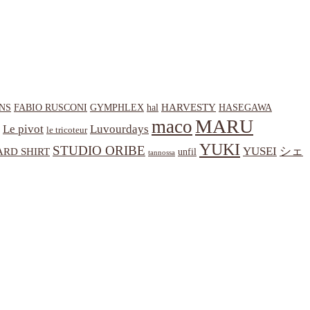
HARVESTY
NS
hal
HASEGAWA
FABIO RUSCONI
GYMPHLEX
MARU
maco
Le pivot
Luvourdays
le tricoteur
YUKI
STUDIO ORIBE
YUSEI
シェ
RD SHIRT
unfil
tannossa