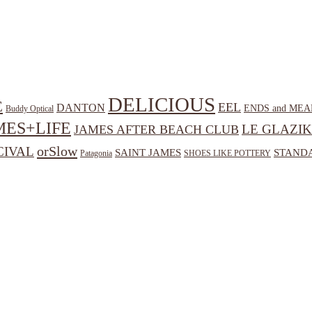
DELICIOUS
E
EEL
DANTON
ENDS and MEA
Buddy Optical
MES+LIFE
LE GLAZIK
JAMES AFTER BEACH CLUB
orSlow
CIVAL
SAINT JAMES
STANDA
Patagonia
SHOES LIKE POTTERY