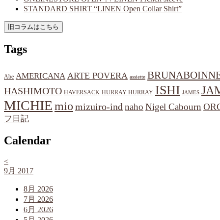
STANDARD SHIRT “LINEN Open Collar Shirt”
Tags
BRUNABOINN
ARTE POVERA
AMERICANA
Abe
assiette
ISHI
JA
HASHIMOTO
HAVERSACK
HURRAY HURRAY
JAMES
MICHIE
mio
mizuiro-ind
naho
Nigel Cabourn
OR
フ日記
Calendar
<
9月 2017
8月 2026
7月 2026
6月 2026
5月 2026