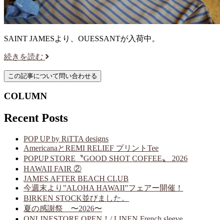
SAINT JAMESより、OUESSANTが入荷中。
続きを読む
COLUMN
Recent Posts
POP UP by RiTTA designs
AmericanaとREMI RELIEF プリントTee
POPUP STORE〝GOOD SHOT COFFEE〟 2026
HAWAII FAIR ②
JAMES AFTER BEACH CLUB
今週末より”ALOHA HAWAII”フェアー開催！
BIRKEN STOCK並びました。
夏の感謝祭 〜2026〜
ONLINESTORE OPEN！/ LINEN French sleeve