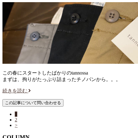
この春にスタートしたばかりのtannossa
まずは、拘りがたっぷり詰まったチノパンから。。。
続きを読む
1
2
>
COLUMN