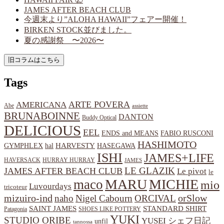
JAMES AFTER BEACH CLUB
今週末より”ALOHA HAWAII”フェアー開催！
BIRKEN STOCK並びました。
夏の感謝祭 〜2026〜
Tags
ARTE POVERA
AMERICANA
Abe
assiette
BRUNABOINNE
DANTON
Buddy Optical
DELICIOUS
EEL
ENDS and MEANS
FABIO RUSCONI
HASHIMOTO
HARVESTY
hal
HASEGAWA
GYMPHLEX
ISHI
JAMES+LIFE
HAVERSACK
HURRAY HURRAY
JAMES
LE GLAZIK
JAMES AFTER BEACH CLUB
Le pivot
le
MARU
MICHIE
maco
mio
Luvourdays
tricoteur
orSlow
mizuiro-ind
naho
Nigel Cabourn
ORCIVAL
SAINT JAMES
STANDARD SHIRT
Patagonia
SHOES LIKE POTTERY
YUKI
STUDIO ORIBE
YUSEI
シェフ日記
unfil
tannossa