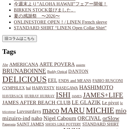
今週末より”ALOHA HAWAII”フェアー開催！
BIRKEN STOCK並びました。
夏の感謝祭 〜2026〜
ONLINESTORE OPEN！/ LINEN French sleeve
STANDARD SHIRT “LINEN Open Collar Shirt”
Tags
ARTE POVERA
AMERICANA
Abe
assiette
BRUNABOINNE
DANTON
Buddy Optical
DELICIOUS
EEL
ENDS and MEANS
FABIO RUSCONI
HASHIMOTO
HARVESTY
hal
HASEGAWA
GYMPHLEX
ISHI
JAMES+LIFE
HAVERSACK
HURRAY HURRAY
JAMES
LE GLAZIK
JAMES AFTER BEACH CLUB
Le pivot
le
MARU
MICHIE
maco
mio
Luvourdays
tricoteur
orSlow
mizuiro-ind
naho
Nigel Cabourn
ORCIVAL
SAINT JAMES
STANDARD SHIRT
Patagonia
SHOES LIKE POTTERY