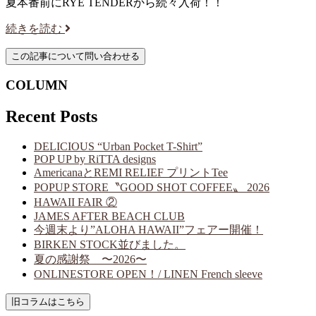
夏本番前にRYE TENDERから続々入荷！！
続きを読む
COLUMN
Recent Posts
DELICIOUS “Urban Pocket T-Shirt”
POP UP by RiTTA designs
AmericanaとREMI RELIEF プリントTee
POPUP STORE〝GOOD SHOT COFFEE〟 2026
HAWAII FAIR ②
JAMES AFTER BEACH CLUB
今週末より”ALOHA HAWAII”フェアー開催！
BIRKEN STOCK並びました。
夏の感謝祭 〜2026〜
ONLINESTORE OPEN！/ LINEN French sleeve