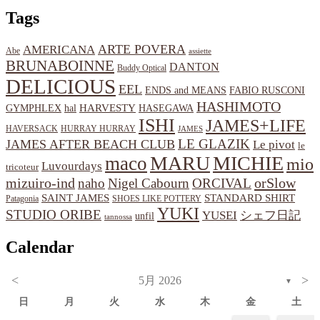
Tags
ARTE POVERA
AMERICANA
Abe
assiette
BRUNABOINNE
DANTON
Buddy Optical
DELICIOUS
EEL
ENDS and MEANS
FABIO RUSCONI
HASHIMOTO
HARVESTY
hal
HASEGAWA
GYMPHLEX
ISHI
JAMES+LIFE
HAVERSACK
HURRAY HURRAY
JAMES
LE GLAZIK
JAMES AFTER BEACH CLUB
Le pivot
le
MARU
MICHIE
maco
mio
Luvourdays
tricoteur
orSlow
mizuiro-ind
naho
Nigel Cabourn
ORCIVAL
SAINT JAMES
STANDARD SHIRT
Patagonia
SHOES LIKE POTTERY
YUKI
STUDIO ORIBE
YUSEI
シェフ日記
unfil
tannossa
Calendar
<
>
5月 2026
▼
日
月
火
水
木
金
土