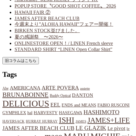
POPUP STORE〝GOOD SHOT COFFEE〟 2026
HAWAII FAIR ②
JAMES AFTER BEACH CLUB
今週末より”ALOHA HAWAII”フェアー開催！
BIRKEN STOCK並びました。
夏の感謝祭 〜2026〜
ONLINESTORE OPEN！/ LINEN French sleeve
STANDARD SHIRT “LINEN Open Collar Shirt”
Tags
ARTE POVERA
AMERICANA
Abe
assiette
BRUNABOINNE
DANTON
Buddy Optical
DELICIOUS
EEL
ENDS and MEANS
FABIO RUSCONI
HASHIMOTO
HARVESTY
hal
HASEGAWA
GYMPHLEX
ISHI
JAMES+LIFE
HAVERSACK
HURRAY HURRAY
JAMES
LE GLAZIK
JAMES AFTER BEACH CLUB
Le pivot
le