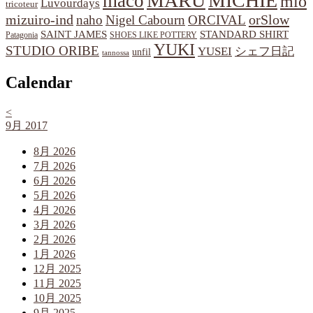
MARU
MICHIE
maco
mio
Luvourdays
tricoteur
orSlow
mizuiro-ind
naho
Nigel Cabourn
ORCIVAL
SAINT JAMES
STANDARD SHIRT
Patagonia
SHOES LIKE POTTERY
YUKI
STUDIO ORIBE
YUSEI
シェフ日記
unfil
tannossa
Calendar
<
9月 2017
8月 2026
7月 2026
6月 2026
5月 2026
4月 2026
3月 2026
2月 2026
1月 2026
12月 2025
11月 2025
10月 2025
9月 2025