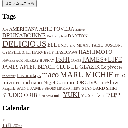
Tags
ARTE POVERA
AMERICANA
Abe
assiette
BRUNABOINNE
DANTON
Buddy Optical
DELICIOUS
EEL
ENDS and MEANS
FABIO RUSCONI
HASHIMOTO
HARVESTY
hal
HASEGAWA
GYMPHLEX
ISHI
JAMES+LIFE
HAVERSACK
HURRAY HURRAY
JAMES
LE GLAZIK
JAMES AFTER BEACH CLUB
Le pivot
le
MARU
MICHIE
maco
mio
Luvourdays
tricoteur
orSlow
mizuiro-ind
naho
Nigel Cabourn
ORCIVAL
SAINT JAMES
STANDARD SHIRT
Patagonia
SHOES LIKE POTTERY
YUKI
STUDIO ORIBE
YUSEI
シェフ日記
unfil
tannossa
Calendar
<
10月 2020