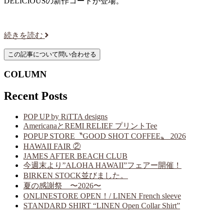
DELICIOUSの新作コートが登場。
続きを読む
COLUMN
Recent Posts
POP UP by RiTTA designs
AmericanaとREMI RELIEF プリントTee
POPUP STORE〝GOOD SHOT COFFEE〟 2026
HAWAII FAIR ②
JAMES AFTER BEACH CLUB
今週末より”ALOHA HAWAII”フェアー開催！
BIRKEN STOCK並びました。
夏の感謝祭 〜2026〜
ONLINESTORE OPEN！/ LINEN French sleeve
STANDARD SHIRT “LINEN Open Collar Shirt”