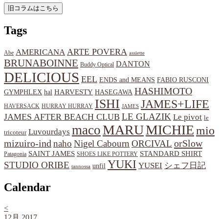
Tags
ARTE POVERA
AMERICANA
Abe
assiette
BRUNABOINNE
DANTON
Buddy Optical
DELICIOUS
EEL
ENDS and MEANS
FABIO RUSCONI
HASHIMOTO
HARVESTY
hal
HASEGAWA
GYMPHLEX
ISHI
JAMES+LIFE
HAVERSACK
HURRAY HURRAY
JAMES
LE GLAZIK
JAMES AFTER BEACH CLUB
Le pivot
le
MARU
MICHIE
maco
mio
Luvourdays
tricoteur
orSlow
mizuiro-ind
naho
Nigel Cabourn
ORCIVAL
SAINT JAMES
STANDARD SHIRT
Patagonia
SHOES LIKE POTTERY
YUKI
STUDIO ORIBE
YUSEI
シェフ日記
unfil
tannossa
Calendar
<
12月 2017