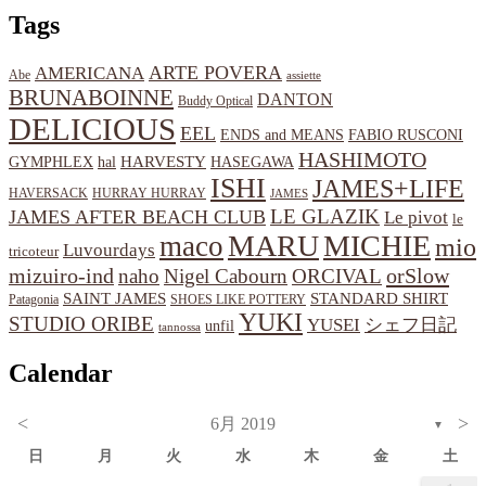
Tags
ARTE POVERA
AMERICANA
Abe
assiette
BRUNABOINNE
DANTON
Buddy Optical
DELICIOUS
EEL
ENDS and MEANS
FABIO RUSCONI
HASHIMOTO
HARVESTY
hal
HASEGAWA
GYMPHLEX
ISHI
JAMES+LIFE
HAVERSACK
HURRAY HURRAY
JAMES
LE GLAZIK
JAMES AFTER BEACH CLUB
Le pivot
le
MARU
MICHIE
maco
mio
Luvourdays
tricoteur
orSlow
mizuiro-ind
naho
Nigel Cabourn
ORCIVAL
SAINT JAMES
STANDARD SHIRT
Patagonia
SHOES LIKE POTTERY
YUKI
STUDIO ORIBE
YUSEI
シェフ日記
unfil
tannossa
Calendar
<
>
6月 2019
▼
日
月
火
水
木
金
土