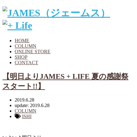
HOME
COLUMN
ONLINE STORE
SHOP
CONTACT
【明日よりJAMES + LIFE 夏の感謝祭
スタート!!】
2019.6.28
update: 2019.6.28
COLUMN
ISHI