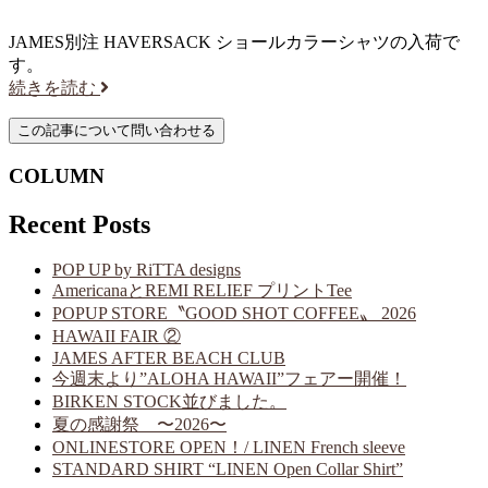
JAMES別注 HAVERSACK ショールカラーシャツの入荷で
す。
続きを読む
COLUMN
Recent Posts
POP UP by RiTTA designs
AmericanaとREMI RELIEF プリントTee
POPUP STORE〝GOOD SHOT COFFEE〟 2026
HAWAII FAIR ②
JAMES AFTER BEACH CLUB
今週末より”ALOHA HAWAII”フェアー開催！
BIRKEN STOCK並びました。
夏の感謝祭 〜2026〜
ONLINESTORE OPEN！/ LINEN French sleeve
STANDARD SHIRT “LINEN Open Collar Shirt”