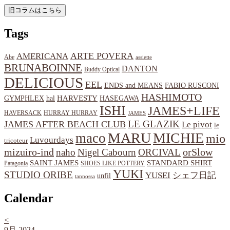
Tags
ARTE POVERA
AMERICANA
Abe
assiette
BRUNABOINNE
DANTON
Buddy Optical
DELICIOUS
EEL
ENDS and MEANS
FABIO RUSCONI
HASHIMOTO
HARVESTY
hal
HASEGAWA
GYMPHLEX
ISHI
JAMES+LIFE
HAVERSACK
HURRAY HURRAY
JAMES
LE GLAZIK
JAMES AFTER BEACH CLUB
Le pivot
le
MARU
MICHIE
maco
mio
Luvourdays
tricoteur
orSlow
mizuiro-ind
naho
Nigel Cabourn
ORCIVAL
SAINT JAMES
STANDARD SHIRT
Patagonia
SHOES LIKE POTTERY
YUKI
STUDIO ORIBE
YUSEI
シェフ日記
unfil
tannossa
Calendar
<
9月 2024