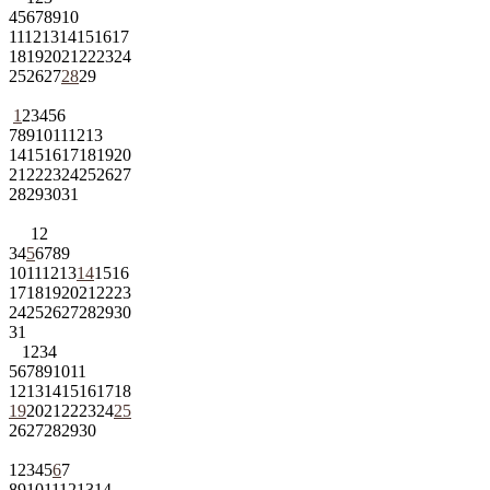
4
5
6
7
8
9
10
11
12
13
14
15
16
17
18
19
20
21
22
23
24
25
26
27
28
29
1
2
3
4
5
6
7
8
9
10
11
12
13
14
15
16
17
18
19
20
21
22
23
24
25
26
27
28
29
30
31
1
2
3
4
5
6
7
8
9
10
11
12
13
14
15
16
17
18
19
20
21
22
23
24
25
26
27
28
29
30
31
1
2
3
4
5
6
7
8
9
10
11
12
13
14
15
16
17
18
19
20
21
22
23
24
25
26
27
28
29
30
1
2
3
4
5
6
7
8
9
10
11
12
13
14