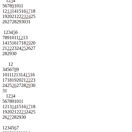
1
2
3
4
5
6
7
8
9
10
11
12
13
14
15
16
17
18
19
20
21
22
23
24
25
26
27
28
29
30
31
1
2
3
4
5
6
7
8
9
10
11
12
13
14
15
16
17
18
19
20
21
22
23
24
25
26
27
28
29
30
1
2
3
4
5
6
7
8
9
10
11
12
13
14
15
16
17
18
19
20
21
22
23
24
25
26
27
28
29
30
31
1
2
3
4
5
6
7
8
9
10
11
12
13
14
15
16
17
18
19
20
21
22
23
24
25
26
27
28
29
30
1
2
3
4
5
6
7