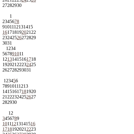
27
28
29
30
1
2
3
4
5
6
7
8
9
10
11
12
13
14
15
16
17
18
19
20
21
22
23
24
25
26
27
28
29
30
31
1
2
3
4
5
6
7
8
9
10
11
12
13
14
15
16
17
18
19
20
21
22
23
24
25
26
27
28
29
30
31
1
2
3
4
5
6
7
8
9
10
11
12
13
14
15
16
17
18
19
20
21
22
23
24
25
26
27
28
29
30
1
2
3
4
5
6
7
8
9
10
11
12
13
14
15
16
17
18
19
20
21
22
23