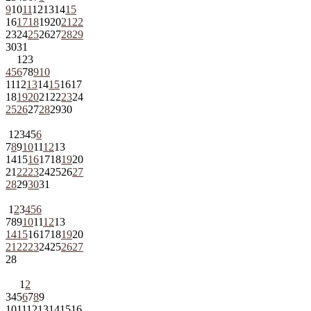
9
10
11
12
13
14
15
16
17
18
19
20
21
22
23
24
25
26
27
28
29
30
31
1
2
3
4
5
6
7
8
9
10
11
12
13
14
15
16
17
18
19
20
21
22
23
24
25
26
27
28
29
30
1
2
3
4
5
6
7
8
9
10
11
12
13
14
15
16
17
18
19
20
21
22
23
24
25
26
27
28
29
30
31
1
2
3
4
5
6
7
8
9
10
11
12
13
14
15
16
17
18
19
20
21
22
23
24
25
26
27
28
1
2
3
4
5
6
7
8
9
10
11
12
13
14
15
16