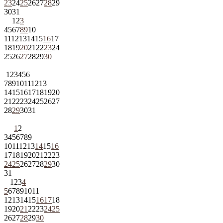
23
24
25
26
27
28
29
30
31
1
2
3
4
5
6
7
8
9
10
11
12
13
14
15
16
17
18
19
20
21
22
23
24
25
26
27
28
29
30
1
2
3
4
5
6
7
8
9
10
11
12
13
14
15
16
17
18
19
20
21
22
23
24
25
26
27
28
29
30
31
1
2
3
4
5
6
7
8
9
10
11
12
13
14
15
16
17
18
19
20
21
22
23
24
25
26
27
28
29
30
31
1
2
3
4
5
6
7
8
9
10
11
12
13
14
15
16
17
18
19
20
21
22
23
24
25
26
27
28
29
30