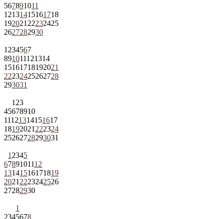
5
6
7
8
9
10
11
12
13
14
15
16
17
18
19
20
21
22
23
24
25
26
27
28
29
30
1
2
3
4
5
6
7
8
9
10
11
12
13
14
15
16
17
18
19
20
21
22
23
24
25
26
27
28
29
30
31
1
2
3
4
5
6
7
8
9
10
11
12
13
14
15
16
17
18
19
20
21
22
23
24
25
26
27
28
29
30
31
1
2
3
4
5
6
7
8
9
10
11
12
13
14
15
16
17
18
19
20
21
22
23
24
25
26
27
28
29
30
1
2
3
4
5
6
7
8