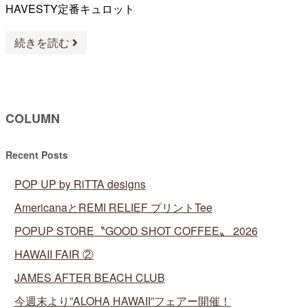
HAVESTY定番キュロット
続きを読む
COLUMN
Recent Posts
POP UP by RiTTA designs
AmericanaとREMI RELIEF プリントTee
POPUP STORE〝GOOD SHOT COFFEE〟 2026
HAWAII FAIR ②
JAMES AFTER BEACH CLUB
今週末より”ALOHA HAWAII”フェアー開催！