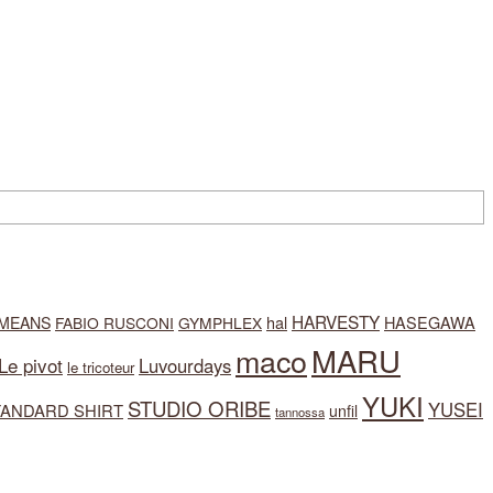
HARVESTY
hal
HASEGAWA
 MEANS
FABIO RUSCONI
GYMPHLEX
MARU
maco
Le pivot
Luvourdays
le tricoteur
YUKI
STUDIO ORIBE
YUSEI
TANDARD SHIRT
unfil
tannossa