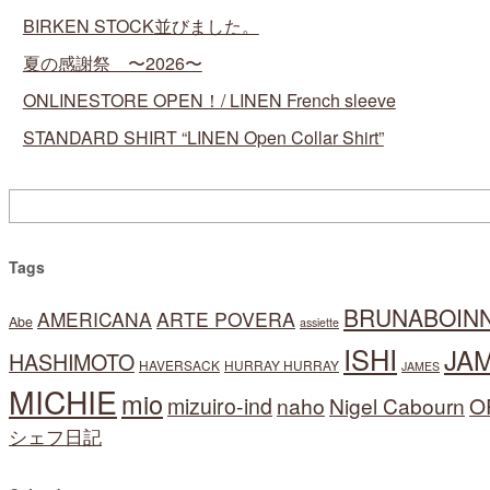
BIRKEN STOCK並びました。
夏の感謝祭 〜2026〜
ONLINESTORE OPEN！/ LINEN French sleeve
STANDARD SHIRT “LINEN Open Collar Shirt”
Tags
BRUNABOIN
AMERICANA
ARTE POVERA
Abe
assiette
ISHI
JA
HASHIMOTO
HAVERSACK
HURRAY HURRAY
JAMES
MICHIE
mio
mizuiro-ind
naho
Nigel Cabourn
O
シェフ日記