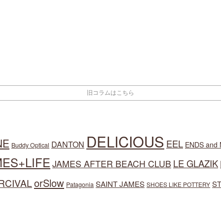
DELICIOUS
NE
EEL
DANTON
ENDS and
Buddy Optical
MES+LIFE
LE GLAZIK
JAMES AFTER BEACH CLUB
orSlow
RCIVAL
SAINT JAMES
S
Patagonia
SHOES LIKE POTTERY