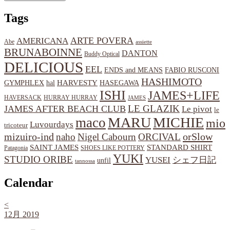
Tags
ARTE POVERA
AMERICANA
Abe
assiette
BRUNABOINNE
DANTON
Buddy Optical
DELICIOUS
EEL
ENDS and MEANS
FABIO RUSCONI
HASHIMOTO
HARVESTY
hal
HASEGAWA
GYMPHLEX
ISHI
JAMES+LIFE
HAVERSACK
HURRAY HURRAY
JAMES
LE GLAZIK
JAMES AFTER BEACH CLUB
Le pivot
le
MARU
MICHIE
maco
mio
Luvourdays
tricoteur
orSlow
mizuiro-ind
naho
Nigel Cabourn
ORCIVAL
SAINT JAMES
STANDARD SHIRT
Patagonia
SHOES LIKE POTTERY
YUKI
STUDIO ORIBE
YUSEI
シェフ日記
unfil
tannossa
Calendar
<
12月 2019