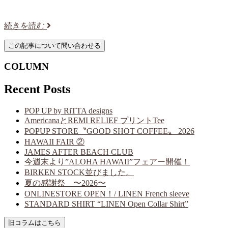
続きを読む
COLUMN
Recent Posts
POP UP by RiTTA designs
AmericanaとREMI RELIEF プリントTee
POPUP STORE〝GOOD SHOT COFFEE〟 2026
HAWAII FAIR ②
JAMES AFTER BEACH CLUB
今週末より”ALOHA HAWAII”フェアー開催！
BIRKEN STOCK並びました。
夏の感謝祭 〜2026〜
ONLINESTORE OPEN！/ LINEN French sleeve
STANDARD SHIRT “LINEN Open Collar Shirt”