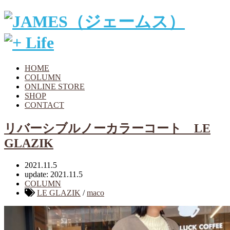
HOME
COLUMN
ONLINE STORE
SHOP
CONTACT
リバーシブルノーカラーコート LE
GLAZIK
2021.11.5
update: 2021.11.5
COLUMN
LE GLAZIK
/
maco