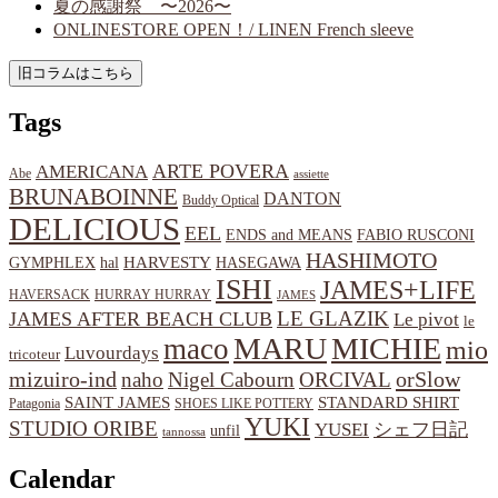
夏の感謝祭 〜2026〜
ONLINESTORE OPEN！/ LINEN French sleeve
Tags
ARTE POVERA
AMERICANA
Abe
assiette
BRUNABOINNE
DANTON
Buddy Optical
DELICIOUS
EEL
ENDS and MEANS
FABIO RUSCONI
HASHIMOTO
HARVESTY
hal
HASEGAWA
GYMPHLEX
ISHI
JAMES+LIFE
HAVERSACK
HURRAY HURRAY
JAMES
LE GLAZIK
JAMES AFTER BEACH CLUB
Le pivot
le
MARU
MICHIE
maco
mio
Luvourdays
tricoteur
orSlow
mizuiro-ind
naho
Nigel Cabourn
ORCIVAL
SAINT JAMES
STANDARD SHIRT
Patagonia
SHOES LIKE POTTERY
YUKI
STUDIO ORIBE
YUSEI
シェフ日記
unfil
tannossa
Calendar