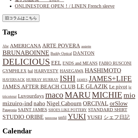
ONLINESTORE OPEN！/ LINEN French sleeve
Tags
ARTE POVERA
AMERICANA
Abe
assiette
BRUNABOINNE
DANTON
Buddy Optical
DELICIOUS
EEL
ENDS and MEANS
FABIO RUSCONI
HASHIMOTO
HARVESTY
hal
HASEGAWA
GYMPHLEX
ISHI
JAMES+LIFE
HAVERSACK
HURRAY HURRAY
JAMES
LE GLAZIK
JAMES AFTER BEACH CLUB
Le pivot
le
MARU
MICHIE
maco
mio
Luvourdays
tricoteur
orSlow
mizuiro-ind
naho
Nigel Cabourn
ORCIVAL
SAINT JAMES
STANDARD SHIRT
Patagonia
SHOES LIKE POTTERY
YUKI
STUDIO ORIBE
YUSEI
シェフ日記
unfil
tannossa
Calendar