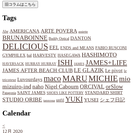
Tags
ARTE POVERA
AMERICANA
Abe
assiette
BRUNABOINNE
DANTON
Buddy Optical
DELICIOUS
EEL
ENDS and MEANS
FABIO RUSCONI
HASHIMOTO
HARVESTY
hal
HASEGAWA
GYMPHLEX
ISHI
JAMES+LIFE
HAVERSACK
HURRAY HURRAY
JAMES
LE GLAZIK
JAMES AFTER BEACH CLUB
Le pivot
le
MARU
MICHIE
maco
mio
Luvourdays
tricoteur
orSlow
mizuiro-ind
naho
Nigel Cabourn
ORCIVAL
SAINT JAMES
STANDARD SHIRT
Patagonia
SHOES LIKE POTTERY
YUKI
STUDIO ORIBE
YUSEI
シェフ日記
unfil
tannossa
Calendar
<
12月 2020